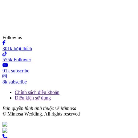
Follow us
301k lượt thích
555k Follower
91k subscribe
8k subscribe
Chính sách điều khoản
Điều kiện sử dụng
Bản quyền hình ảnh thuộc về Mimosa
© Mimosa Wedding. All rights reserved