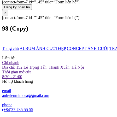
[contact-form-7 id="145" title="Form liên hệ"]
Đăng ký nhận tin
×
[contact-form-7 id="145" title="Form liên hệ"]
98 (Copy)
Trang chủ
ALBUM ẢNH CƯỚI ĐẸP
CONCEPT ẢNH CƯỚI
TR
Liên hệ
Chi nhánh
Địa chỉ: 152 Lê Trọng Tấn, Thanh Xuân, Hà Nội
Thời gian mở cửa
8:30 - 21:00
Hỗ trợ khách hàng
email
anhvienmimosa@gmail.com
phone
(+84)37 785 55 55