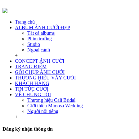
Trang chủ
ALBUM ẢNH CƯỚI ĐẸP
Tất cả albums
Phim trường
Studio
Ngoại cảnh
+
CONCEPT ẢNH CƯỚI
TRANG ĐIỂM
GÓI CHỤP ẢNH CƯỚI
THƯƠNG HIỆU VÁY CƯỚI
KHÁCH HÀNG
TIN TỨC CƯỚI
VỀ CHÚNG TÔI
Thương hiệu Cali Bridal
Giới thiệu Mimosa Wedding
Người nổi tiếng
+
Đăng ký nhận thông tin