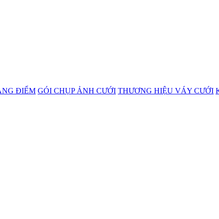
ANG ĐIỂM
GÓI CHỤP ẢNH CƯỚI
THƯƠNG HIỆU VÁY CƯỚI