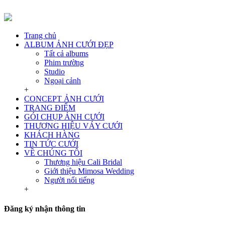
Trang chủ
ALBUM ẢNH CƯỚI ĐẸP
Tất cả albums
Phim trường
Studio
Ngoại cảnh
+
CONCEPT ẢNH CƯỚI
TRANG ĐIỂM
GÓI CHỤP ẢNH CƯỚI
THƯƠNG HIỆU VÁY CƯỚI
KHÁCH HÀNG
TIN TỨC CƯỚI
VỀ CHÚNG TÔI
Thương hiệu Cali Bridal
Giới thiệu Mimosa Wedding
Người nổi tiếng
+
Đăng ký nhận thông tin