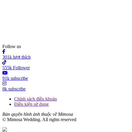
Follow us
301k lượt thích
555k Follower
91k subscribe
8k subscribe
Chính sách điều khoản
Điều kiện sử dụng
Bản quyền hình ảnh thuộc về Mimosa
© Mimosa Wedding. All rights reserved