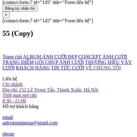
[contact-form-7 id="145" title="Form liên hệ"]
Đăng ký nhận tin
×
[contact-form-7 id="145" title="Form liên hệ"]
55 (Copy)
Trang chủ
ALBUM ẢNH CƯỚI ĐẸP
CONCEPT ẢNH CƯỚI
TRANG ĐIỂM
GÓI CHỤP ẢNH CƯỚI
THƯƠNG HIỆU VÁY
CƯỚI
KHÁCH HÀNG
TIN TỨC CƯỚI
VỀ CHÚNG TÔI
Liên hệ
Chi nhánh
Địa chỉ: 152 Lê Trọng Tấn, Thanh Xuân, Hà Nội
Thời gian mở cửa
8:30 - 21:00
Hỗ trợ khách hàng
email
anhvienmimosa@gmail.com
phone