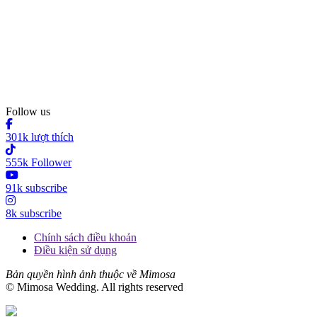
Follow us
301k lượt thích
555k Follower
91k subscribe
8k subscribe
Chính sách điều khoản
Điều kiện sử dụng
Bản quyền hình ảnh thuộc về Mimosa
© Mimosa Wedding. All rights reserved