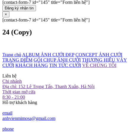
[contact-form-7 id="145" title="Form liên hệ"]
Đăng ký nhận tin
×
[contact-form-7 id="145" title="Form liên hệ"]
24 (Copy)
Trang chủ
ALBUM ẢNH CƯỚI ĐẸP
CONCEPT ẢNH CƯỚI
TRANG ĐIỂM
GÓI CHỤP ẢNH CƯỚI
THƯƠNG HIỆU VÁY
CƯỚI
KHÁCH HÀNG
TIN TỨC CƯỚI
VỀ CHÚNG TÔI
Liên hệ
Chi nhánh
Địa chỉ: 152 Lê Trọng Tấn, Thanh Xuân, Hà Nội
Thời gian mở cửa
8:30 - 21:00
Hỗ trợ khách hàng
email
anhvienmimosa@gmail.com
phone