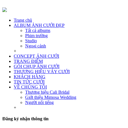
Trang chủ
ALBUM ẢNH CƯỚI ĐẸP
Tất cả albums
Phim trường
Studio
Ngoại cảnh
+
CONCEPT ẢNH CƯỚI
TRANG ĐIỂM
GÓI CHỤP ẢNH CƯỚI
THƯƠNG HIỆU VÁY CƯỚI
KHÁCH HÀNG
TIN TỨC CƯỚI
VỀ CHÚNG TÔI
Thương hiệu Cali Bridal
Giới thiệu Mimosa Wedding
Người nổi tiếng
+
Đăng ký nhận thông tin