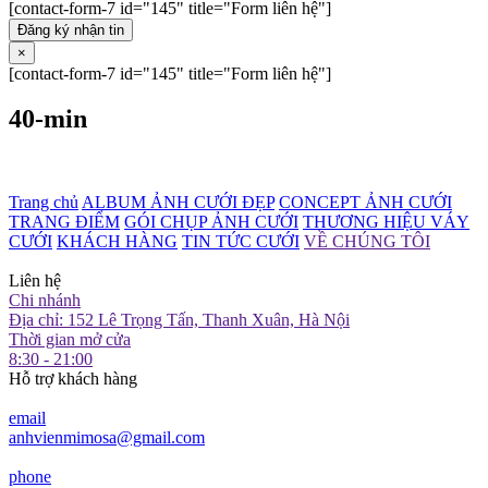
[contact-form-7 id="145" title="Form liên hệ"]
Đăng ký nhận tin
×
[contact-form-7 id="145" title="Form liên hệ"]
40-min
Trang chủ
ALBUM ẢNH CƯỚI ĐẸP
CONCEPT ẢNH CƯỚI
TRANG ĐIỂM
GÓI CHỤP ẢNH CƯỚI
THƯƠNG HIỆU VÁY
CƯỚI
KHÁCH HÀNG
TIN TỨC CƯỚI
VỀ CHÚNG TÔI
Liên hệ
Chi nhánh
Địa chỉ: 152 Lê Trọng Tấn, Thanh Xuân, Hà Nội
Thời gian mở cửa
8:30 - 21:00
Hỗ trợ khách hàng
email
anhvienmimosa@gmail.com
phone