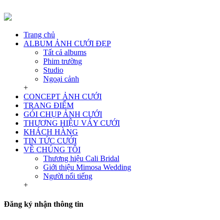
Trang chủ
ALBUM ẢNH CƯỚI ĐẸP
Tất cả albums
Phim trường
Studio
Ngoại cảnh
+
CONCEPT ẢNH CƯỚI
TRANG ĐIỂM
GÓI CHỤP ẢNH CƯỚI
THƯƠNG HIỆU VÁY CƯỚI
KHÁCH HÀNG
TIN TỨC CƯỚI
VỀ CHÚNG TÔI
Thương hiệu Cali Bridal
Giới thiệu Mimosa Wedding
Người nổi tiếng
+
Đăng ký nhận thông tin