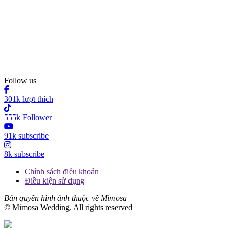
Follow us
301k lượt thích
555k Follower
91k subscribe
8k subscribe
Chính sách điều khoản
Điều kiện sử dụng
Bản quyền hình ảnh thuộc về Mimosa
© Mimosa Wedding. All rights reserved