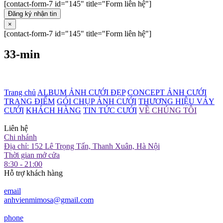
[contact-form-7 id="145" title="Form liên hệ"]
Đăng ký nhận tin
×
[contact-form-7 id="145" title="Form liên hệ"]
33-min
Trang chủ
ALBUM ẢNH CƯỚI ĐẸP
CONCEPT ẢNH CƯỚI
TRANG ĐIỂM
GÓI CHỤP ẢNH CƯỚI
THƯƠNG HIỆU VÁY
CƯỚI
KHÁCH HÀNG
TIN TỨC CƯỚI
VỀ CHÚNG TÔI
Liên hệ
Chi nhánh
Địa chỉ: 152 Lê Trọng Tấn, Thanh Xuân, Hà Nội
Thời gian mở cửa
8:30 - 21:00
Hỗ trợ khách hàng
email
anhvienmimosa@gmail.com
phone