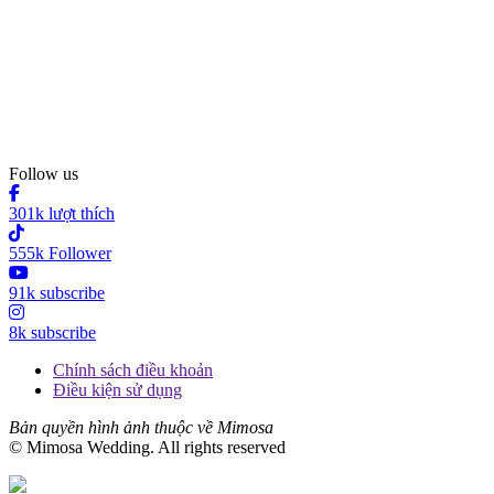
Follow us
301k lượt thích
555k Follower
91k subscribe
8k subscribe
Chính sách điều khoản
Điều kiện sử dụng
Bản quyền hình ảnh thuộc về Mimosa
© Mimosa Wedding. All rights reserved