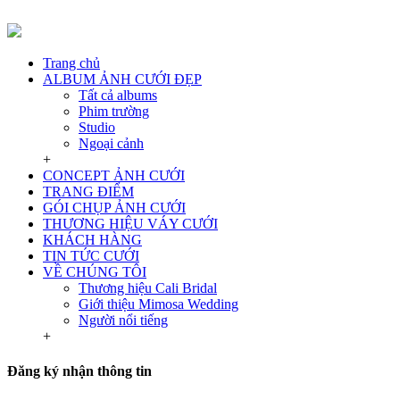
Trang chủ
ALBUM ẢNH CƯỚI ĐẸP
Tất cả albums
Phim trường
Studio
Ngoại cảnh
+
CONCEPT ẢNH CƯỚI
TRANG ĐIỂM
GÓI CHỤP ẢNH CƯỚI
THƯƠNG HIỆU VÁY CƯỚI
KHÁCH HÀNG
TIN TỨC CƯỚI
VỀ CHÚNG TÔI
Thương hiệu Cali Bridal
Giới thiệu Mimosa Wedding
Người nổi tiếng
+
Đăng ký nhận thông tin