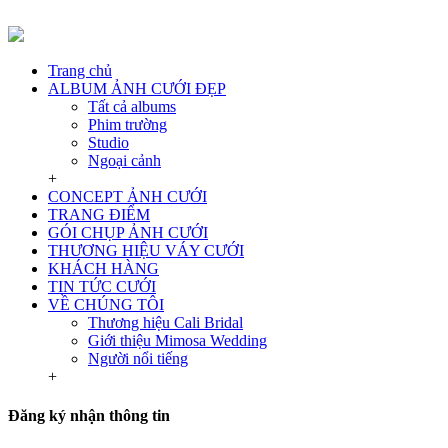
Trang chủ
ALBUM ẢNH CƯỚI ĐẸP
Tất cả albums
Phim trường
Studio
Ngoại cảnh
+
CONCEPT ẢNH CƯỚI
TRANG ĐIỂM
GÓI CHỤP ẢNH CƯỚI
THƯƠNG HIỆU VÁY CƯỚI
KHÁCH HÀNG
TIN TỨC CƯỚI
VỀ CHÚNG TÔI
Thương hiệu Cali Bridal
Giới thiệu Mimosa Wedding
Người nổi tiếng
+
Đăng ký nhận thông tin