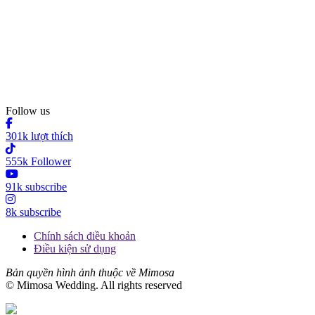
Follow us
301k lượt thích
555k Follower
91k subscribe
8k subscribe
Chính sách điều khoản
Điều kiện sử dụng
Bản quyền hình ảnh thuộc về Mimosa
© Mimosa Wedding. All rights reserved