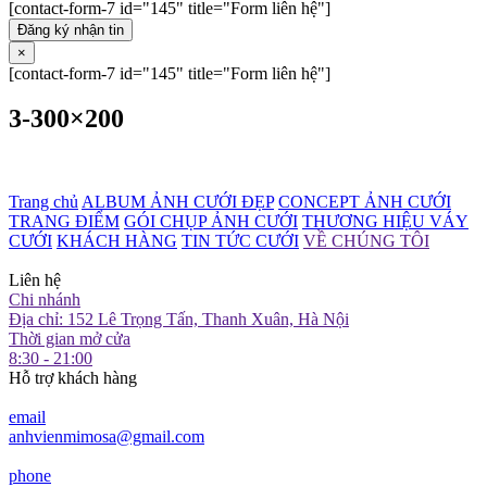
[contact-form-7 id="145" title="Form liên hệ"]
Đăng ký nhận tin
×
[contact-form-7 id="145" title="Form liên hệ"]
3-300×200
Trang chủ
ALBUM ẢNH CƯỚI ĐẸP
CONCEPT ẢNH CƯỚI
TRANG ĐIỂM
GÓI CHỤP ẢNH CƯỚI
THƯƠNG HIỆU VÁY
CƯỚI
KHÁCH HÀNG
TIN TỨC CƯỚI
VỀ CHÚNG TÔI
Liên hệ
Chi nhánh
Địa chỉ: 152 Lê Trọng Tấn, Thanh Xuân, Hà Nội
Thời gian mở cửa
8:30 - 21:00
Hỗ trợ khách hàng
email
anhvienmimosa@gmail.com
phone