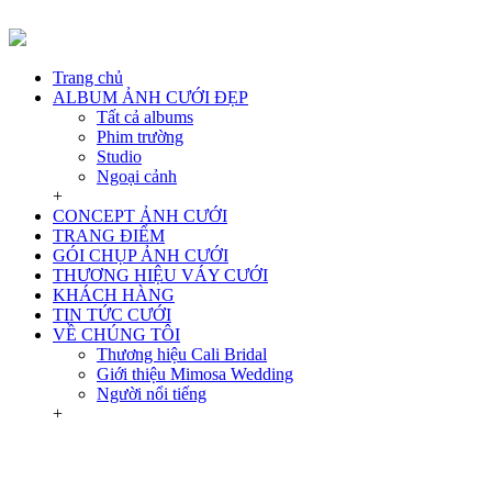
Trang chủ
ALBUM ẢNH CƯỚI ĐẸP
Tất cả albums
Phim trường
Studio
Ngoại cảnh
+
CONCEPT ẢNH CƯỚI
TRANG ĐIỂM
GÓI CHỤP ẢNH CƯỚI
THƯƠNG HIỆU VÁY CƯỚI
KHÁCH HÀNG
TIN TỨC CƯỚI
VỀ CHÚNG TÔI
Thương hiệu Cali Bridal
Giới thiệu Mimosa Wedding
Người nổi tiếng
+