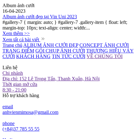
Album ảnh cưới
16-04-2023
Album ảnh cưới đẹp tại Vin Uni 2023
#gallery-7 { margin: auto; } #gallery-7 .gallery-item { float: left;
margin-top: 10px; text-align: center; width:...
Xem thêm >>
Xem tất cả bài viết
Trang chủ
ALBUM ẢNH CƯỚI ĐẸP
CONCEPT ẢNH CƯỚI
TRANG ĐIỂM
GÓI CHỤP ẢNH CƯỚI
THƯƠNG HIỆU VÁY
CƯỚI
KHÁCH HÀNG
TIN TỨC CƯỚI
VỀ CHÚNG TÔI
Liên hệ
Chi nhánh
Địa chỉ: 152 Lê Trọng Tấn, Thanh Xuân, Hà Nội
Thời gian mở cửa
8:30 - 21:00
Hỗ trợ khách hàng
email
anhvienmimosa@gmail.com
phone
(+84)37 785 55 55