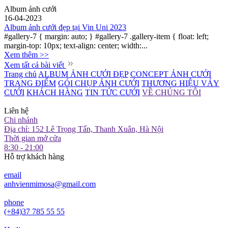
Album ảnh cưới
16-04-2023
Album ảnh cưới đẹp tại Vin Uni 2023
#gallery-7 { margin: auto; } #gallery-7 .gallery-item { float: left;
margin-top: 10px; text-align: center; width:...
Xem thêm >>
Xem tất cả bài viết
Trang chủ
ALBUM ẢNH CƯỚI ĐẸP
CONCEPT ẢNH CƯỚI
TRANG ĐIỂM
GÓI CHỤP ẢNH CƯỚI
THƯƠNG HIỆU VÁY
CƯỚI
KHÁCH HÀNG
TIN TỨC CƯỚI
VỀ CHÚNG TÔI
Liên hệ
Chi nhánh
Địa chỉ: 152 Lê Trọng Tấn, Thanh Xuân, Hà Nội
Thời gian mở cửa
8:30 - 21:00
Hỗ trợ khách hàng
email
anhvienmimosa@gmail.com
phone
(+84)37 785 55 55