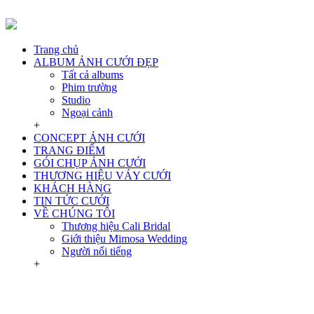
Trang chủ
ALBUM ẢNH CƯỚI ĐẸP
Tất cả albums
Phim trường
Studio
Ngoại cảnh
+
CONCEPT ẢNH CƯỚI
TRANG ĐIỂM
GÓI CHỤP ẢNH CƯỚI
THƯƠNG HIỆU VÁY CƯỚI
KHÁCH HÀNG
TIN TỨC CƯỚI
VỀ CHÚNG TÔI
Thương hiệu Cali Bridal
Giới thiệu Mimosa Wedding
Người nổi tiếng
+