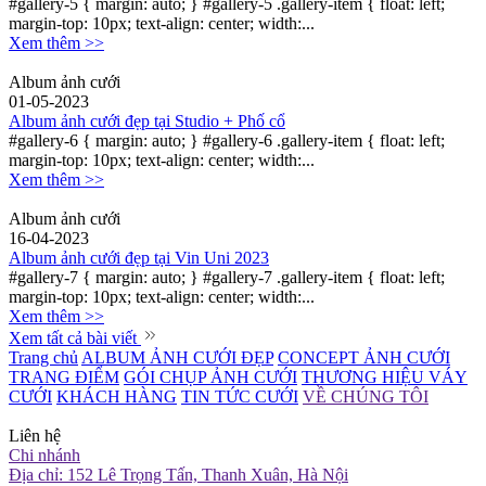
#gallery-5 { margin: auto; } #gallery-5 .gallery-item { float: left;
margin-top: 10px; text-align: center; width:...
Xem thêm >>
Album ảnh cưới
01-05-2023
Album ảnh cưới đẹp tại Studio + Phố cổ
#gallery-6 { margin: auto; } #gallery-6 .gallery-item { float: left;
margin-top: 10px; text-align: center; width:...
Xem thêm >>
Album ảnh cưới
16-04-2023
Album ảnh cưới đẹp tại Vin Uni 2023
#gallery-7 { margin: auto; } #gallery-7 .gallery-item { float: left;
margin-top: 10px; text-align: center; width:...
Xem thêm >>
Xem tất cả bài viết
Trang chủ
ALBUM ẢNH CƯỚI ĐẸP
CONCEPT ẢNH CƯỚI
TRANG ĐIỂM
GÓI CHỤP ẢNH CƯỚI
THƯƠNG HIỆU VÁY
CƯỚI
KHÁCH HÀNG
TIN TỨC CƯỚI
VỀ CHÚNG TÔI
Liên hệ
Chi nhánh
Địa chỉ: 152 Lê Trọng Tấn, Thanh Xuân, Hà Nội