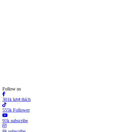
Follow us
301k lượt thích
555k Follower
91k subscribe
8k subscribe