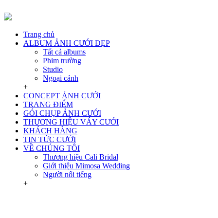
Trang chủ
ALBUM ẢNH CƯỚI ĐẸP
Tất cả albums
Phim trường
Studio
Ngoại cảnh
+
CONCEPT ẢNH CƯỚI
TRANG ĐIỂM
GÓI CHỤP ẢNH CƯỚI
THƯƠNG HIỆU VÁY CƯỚI
KHÁCH HÀNG
TIN TỨC CƯỚI
VỀ CHÚNG TÔI
Thương hiệu Cali Bridal
Giới thiệu Mimosa Wedding
Người nổi tiếng
+