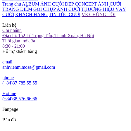
Trang chủ
ALBUM ẢNH CƯỚI ĐẸP
CONCEPT ẢNH CƯỚI
TRANG ĐIỂM
GÓI CHỤP ẢNH CƯỚI
THƯƠNG HIỆU VÁY
CƯỚI
KHÁCH HÀNG
TIN TỨC CƯỚI
VỀ CHÚNG TÔI
Liên hệ
Chi nhánh
Địa chỉ: 152 Lê Trọng Tấn, Thanh Xuân, Hà Nội
Thời gian mở cửa
8:30 - 21:00
Hỗ trợ khách hàng
email
anhvienmimosa@gmail.com
phone
(+84)37 785 55 55
Hotline
(+84)38 576 66 66
Fanpage
Bản đồ