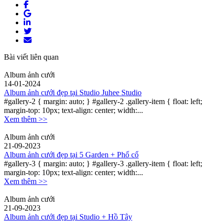
Bài viết liên quan
Album ảnh cưới
14-01-2024
Album ảnh cưới đẹp tại Studio Juhee Studio
#gallery-2 { margin: auto; } #gallery-2 .gallery-item { float: left;
margin-top: 10px; text-align: center; width:...
Xem thêm >>
Album ảnh cưới
21-09-2023
Album ảnh cưới đẹp tại 5 Garden + Phố cổ
#gallery-3 { margin: auto; } #gallery-3 .gallery-item { float: left;
margin-top: 10px; text-align: center; width:...
Xem thêm >>
Album ảnh cưới
21-09-2023
Album ảnh cưới đẹp tại Studio + Hồ Tây