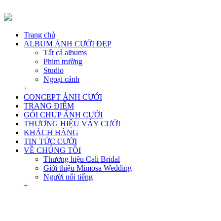
Trang chủ
ALBUM ẢNH CƯỚI ĐẸP
Tất cả albums
Phim trường
Studio
Ngoại cảnh
+
CONCEPT ẢNH CƯỚI
TRANG ĐIỂM
GÓI CHỤP ẢNH CƯỚI
THƯƠNG HIỆU VÁY CƯỚI
KHÁCH HÀNG
TIN TỨC CƯỚI
VỀ CHÚNG TÔI
Thương hiệu Cali Bridal
Giới thiệu Mimosa Wedding
Người nổi tiếng
+