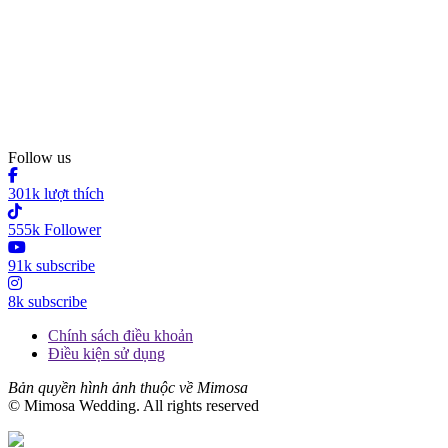
Follow us
301k lượt thích
555k Follower
91k subscribe
8k subscribe
Chính sách điều khoản
Điều kiện sử dụng
Bản quyền hình ảnh thuộc về Mimosa
© Mimosa Wedding. All rights reserved