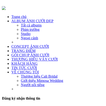
Trang chủ
ALBUM ẢNH CƯỚI ĐẸP
Tất cả albums
Phim trường
Studio
Ngoại cảnh
+
CONCEPT ẢNH CƯỚI
TRANG ĐIỂM
GÓI CHỤP ẢNH CƯỚI
THƯƠNG HIỆU VÁY CƯỚI
KHÁCH HÀNG
TIN TỨC CƯỚI
VỀ CHÚNG TÔI
Thương hiệu Cali Bridal
Giới thiệu Mimosa Wedding
Người nổi tiếng
+
Đăng ký nhận thông tin