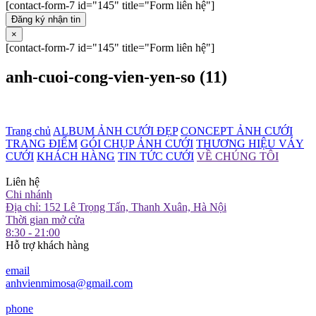
[contact-form-7 id="145" title="Form liên hệ"]
Đăng ký nhận tin
×
[contact-form-7 id="145" title="Form liên hệ"]
anh-cuoi-cong-vien-yen-so (11)
Trang chủ
ALBUM ẢNH CƯỚI ĐẸP
CONCEPT ẢNH CƯỚI
TRANG ĐIỂM
GÓI CHỤP ẢNH CƯỚI
THƯƠNG HIỆU VÁY
CƯỚI
KHÁCH HÀNG
TIN TỨC CƯỚI
VỀ CHÚNG TÔI
Liên hệ
Chi nhánh
Địa chỉ: 152 Lê Trọng Tấn, Thanh Xuân, Hà Nội
Thời gian mở cửa
8:30 - 21:00
Hỗ trợ khách hàng
email
anhvienmimosa@gmail.com
phone