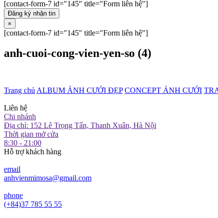
[contact-form-7 id="145" title="Form liên hệ"]
Đăng ký nhận tin
×
[contact-form-7 id="145" title="Form liên hệ"]
anh-cuoi-cong-vien-yen-so (4)
Trang chủ
ALBUM ẢNH CƯỚI ĐẸP
CONCEPT ẢNH CƯỚI
TR
Liên hệ
Chi nhánh
Địa chỉ: 152 Lê Trọng Tấn, Thanh Xuân, Hà Nội
Thời gian mở cửa
8:30 - 21:00
Hỗ trợ khách hàng
email
anhvienmimosa@gmail.com
phone
(+84)37 785 55 55