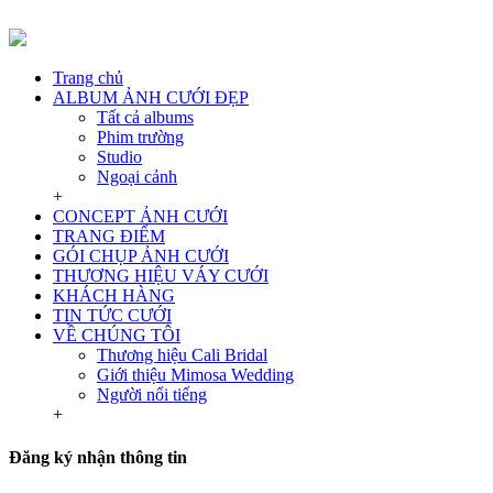
Trang chủ
ALBUM ẢNH CƯỚI ĐẸP
Tất cả albums
Phim trường
Studio
Ngoại cảnh
+
CONCEPT ẢNH CƯỚI
TRANG ĐIỂM
GÓI CHỤP ẢNH CƯỚI
THƯƠNG HIỆU VÁY CƯỚI
KHÁCH HÀNG
TIN TỨC CƯỚI
VỀ CHÚNG TÔI
Thương hiệu Cali Bridal
Giới thiệu Mimosa Wedding
Người nổi tiếng
+
Đăng ký nhận thông tin