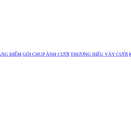
ANG ĐIỂM
GÓI CHỤP ẢNH CƯỚI
THƯƠNG HIỆU VÁY CƯỚI