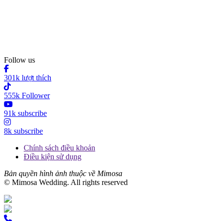
Follow us
301k lượt thích
555k Follower
91k subscribe
8k subscribe
Chính sách điều khoản
Điều kiện sử dụng
Bản quyền hình ảnh thuộc về Mimosa
© Mimosa Wedding. All rights reserved