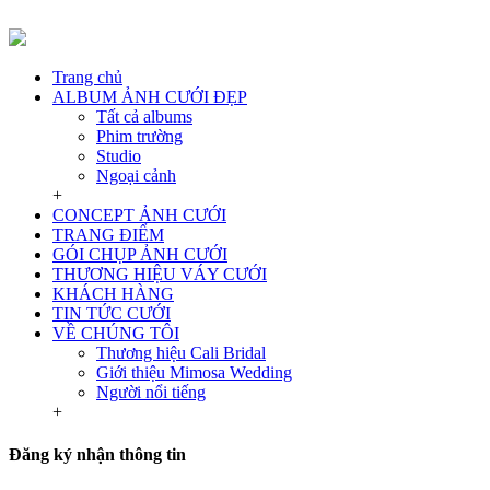
Trang chủ
ALBUM ẢNH CƯỚI ĐẸP
Tất cả albums
Phim trường
Studio
Ngoại cảnh
+
CONCEPT ẢNH CƯỚI
TRANG ĐIỂM
GÓI CHỤP ẢNH CƯỚI
THƯƠNG HIỆU VÁY CƯỚI
KHÁCH HÀNG
TIN TỨC CƯỚI
VỀ CHÚNG TÔI
Thương hiệu Cali Bridal
Giới thiệu Mimosa Wedding
Người nổi tiếng
+
Đăng ký nhận thông tin