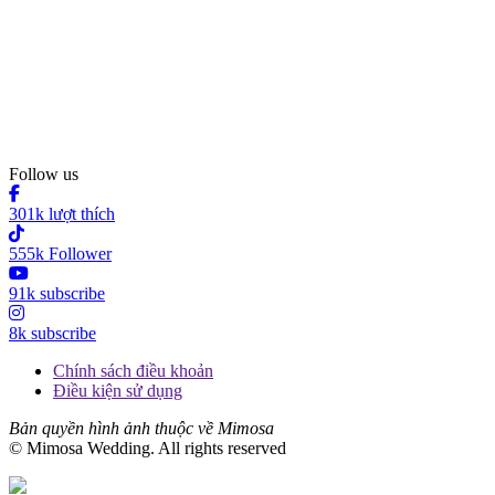
Follow us
301k lượt thích
555k Follower
91k subscribe
8k subscribe
Chính sách điều khoản
Điều kiện sử dụng
Bản quyền hình ảnh thuộc về Mimosa
© Mimosa Wedding. All rights reserved