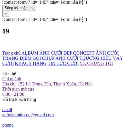
[contact-form-7 id="145" title="Form liên hệ"]
Đăng ký nhận tin
×
[contact-form-7 id="145" title="Form liên hệ"]
19
Trang chủ
ALBUM ẢNH CƯỚI ĐẸP
CONCEPT ẢNH CƯỚI
TRANG ĐIỂM
GÓI CHỤP ẢNH CƯỚI
THƯƠNG HIỆU VÁY
CƯỚI
KHÁCH HÀNG
TIN TỨC CƯỚI
VỀ CHÚNG TÔI
Liên hệ
Chi nhánh
Địa chỉ: 152 Lê Trọng Tấn, Thanh Xuân, Hà Nội
Thời gian mở cửa
8:30 - 21:00
Hỗ trợ khách hàng
email
anhvienmimosa@gmail.com
phone