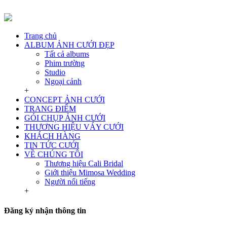
Trang chủ
ALBUM ẢNH CƯỚI ĐẸP
Tất cả albums
Phim trường
Studio
Ngoại cảnh
+
CONCEPT ẢNH CƯỚI
TRANG ĐIỂM
GÓI CHỤP ẢNH CƯỚI
THƯƠNG HIỆU VÁY CƯỚI
KHÁCH HÀNG
TIN TỨC CƯỚI
VỀ CHÚNG TÔI
Thương hiệu Cali Bridal
Giới thiệu Mimosa Wedding
Người nổi tiếng
+
Đăng ký nhận thông tin