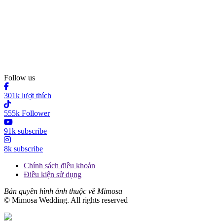
Follow us
301k lượt thích
555k Follower
91k subscribe
8k subscribe
Chính sách điều khoản
Điều kiện sử dụng
Bản quyền hình ảnh thuộc về Mimosa
© Mimosa Wedding. All rights reserved