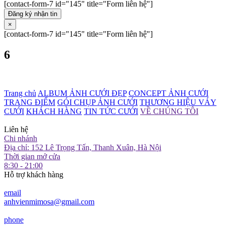
[contact-form-7 id="145" title="Form liên hệ"]
Đăng ký nhận tin
×
[contact-form-7 id="145" title="Form liên hệ"]
6
Trang chủ
ALBUM ẢNH CƯỚI ĐẸP
CONCEPT ẢNH CƯỚI
TRANG ĐIỂM
GÓI CHỤP ẢNH CƯỚI
THƯƠNG HIỆU VÁY
CƯỚI
KHÁCH HÀNG
TIN TỨC CƯỚI
VỀ CHÚNG TÔI
Liên hệ
Chi nhánh
Địa chỉ: 152 Lê Trọng Tấn, Thanh Xuân, Hà Nội
Thời gian mở cửa
8:30 - 21:00
Hỗ trợ khách hàng
email
anhvienmimosa@gmail.com
phone