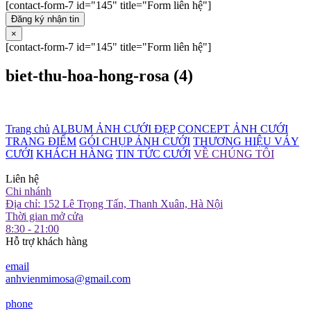
[contact-form-7 id="145" title="Form liên hệ"]
Đăng ký nhận tin
×
[contact-form-7 id="145" title="Form liên hệ"]
biet-thu-hoa-hong-rosa (4)
Trang chủ
ALBUM ẢNH CƯỚI ĐẸP
CONCEPT ẢNH CƯỚI
TRANG ĐIỂM
GÓI CHỤP ẢNH CƯỚI
THƯƠNG HIỆU VÁY
CƯỚI
KHÁCH HÀNG
TIN TỨC CƯỚI
VỀ CHÚNG TÔI
Liên hệ
Chi nhánh
Địa chỉ: 152 Lê Trọng Tấn, Thanh Xuân, Hà Nội
Thời gian mở cửa
8:30 - 21:00
Hỗ trợ khách hàng
email
anhvienmimosa@gmail.com
phone