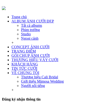
Trang chủ
ALBUM ẢNH CƯỚI ĐẸP
Tất cả albums
Phim trường
Studio
Ngoại cảnh
+
CONCEPT ẢNH CƯỚI
TRANG ĐIỂM
GÓI CHỤP ẢNH CƯỚI
THƯƠNG HIỆU VÁY CƯỚI
KHÁCH HÀNG
TIN TỨC CƯỚI
VỀ CHÚNG TÔI
Thương hiệu Cali Bridal
Giới thiệu Mimosa Wedding
Người nổi tiếng
+
Đăng ký nhận thông tin