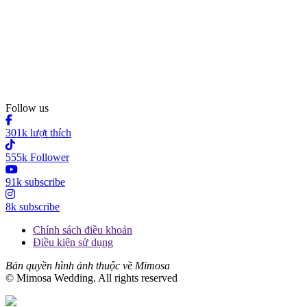
Follow us
301k lượt thích
555k Follower
91k subscribe
8k subscribe
Chính sách điều khoản
Điều kiện sử dụng
Bản quyền hình ảnh thuộc về Mimosa
© Mimosa Wedding. All rights reserved