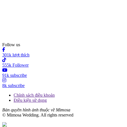
Follow us
301k lượt thích
555k Follower
91k subscribe
8k subscribe
Chính sách điều khoản
Điều kiện sử dụng
Bản quyền hình ảnh thuộc về Mimosa
© Mimosa Wedding. All rights reserved