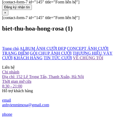
[contact-form-7 id="145" title="Form liên hệ"]
Đăng ký nhận tin
×
[contact-form-7 id="145" title="Form liên hệ"]
biet-thu-hoa-hong-rosa (1)
Trang chủ
ALBUM ẢNH CƯỚI ĐẸP
CONCEPT ẢNH CƯỚI
TRANG ĐIỂM
GÓI CHỤP ẢNH CƯỚI
THƯƠNG HIỆU VÁY
CƯỚI
KHÁCH HÀNG
TIN TỨC CƯỚI
VỀ CHÚNG TÔI
Liên hệ
Chi nhánh
Địa chỉ: 152 Lê Trọng Tấn, Thanh Xuân, Hà Nội
Thời gian mở cửa
8:30 - 21:00
Hỗ trợ khách hàng
email
anhvienmimosa@gmail.com
phone