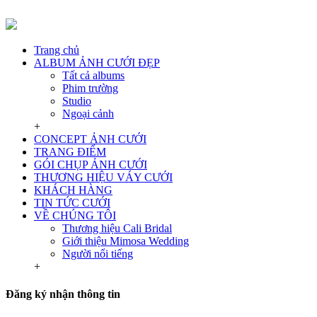
Trang chủ
ALBUM ẢNH CƯỚI ĐẸP
Tất cả albums
Phim trường
Studio
Ngoại cảnh
+
CONCEPT ẢNH CƯỚI
TRANG ĐIỂM
GÓI CHỤP ẢNH CƯỚI
THƯƠNG HIỆU VÁY CƯỚI
KHÁCH HÀNG
TIN TỨC CƯỚI
VỀ CHÚNG TÔI
Thương hiệu Cali Bridal
Giới thiệu Mimosa Wedding
Người nổi tiếng
+
Đăng ký nhận thông tin