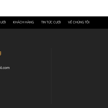
CƯỚI
KHÁCH HÀNG
TIN TỨC CƯỚI
VỀ CHÚNG TÔI
g
l.com