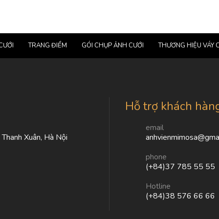
CƯỚI
TRANG ĐIỂM
GÓI CHỤP ẢNH CƯỚI
THƯƠNG HIỆU VÁY 
Hỗ trợ khách hàn
email
, Thanh Xuân, Hà Nội
anhvienmimosa@gmai
phone
(+84)37 785 55 55
Hotline
(+84)38 576 66 66