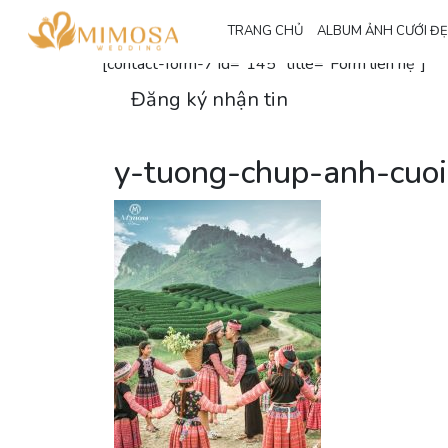
Đăng ký nhận thông tin
TRANG CHỦ
ALBUM ẢNH CƯỚI Đ
[contact-form-7 id="145" title="Form liên hệ"]
Đăng ký nhận tin
y-tuong-chup-anh-cuoi