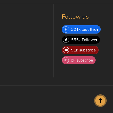
Follow us
301k lượt thích
555k Follower
91k subscribe
8k subscribe