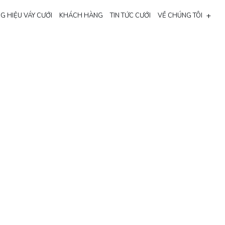
+
G HIỆU VÁY CƯỚI
KHÁCH HÀNG
TIN TỨC CƯỚI
VỀ CHÚNG TÔI