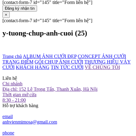
[contact-form-7 id="145" title="Form liên hệ"]
Đăng ký nhận tin
×
[contact-form-7 id="145" title="Form liên hệ"]
y-tuong-chup-anh-cuoi (25)
Trang chủ
ALBUM ẢNH CƯỚI ĐẸP
CONCEPT ẢNH CƯỚI
TRANG ĐIỂM
GÓI CHỤP ẢNH CƯỚI
THƯƠNG HIỆU VÁY
CƯỚI
KHÁCH HÀNG
TIN TỨC CƯỚI
VỀ CHÚNG TÔI
Liên hệ
Chi nhánh
Địa chỉ: 152 Lê Trọng Tấn, Thanh Xuân, Hà Nội
Thời gian mở cửa
8:30 - 21:00
Hỗ trợ khách hàng
email
anhvienmimosa@gmail.com
phone