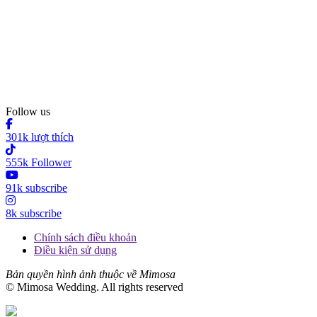
Follow us
301k lượt thích
555k Follower
91k subscribe
8k subscribe
Chính sách điều khoản
Điều kiện sử dụng
Bản quyền hình ảnh thuộc về Mimosa
© Mimosa Wedding. All rights reserved