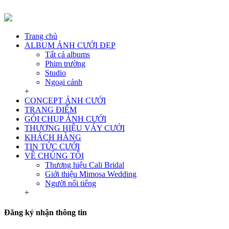
Trang chủ
ALBUM ẢNH CƯỚI ĐẸP
Tất cả albums
Phim trường
Studio
Ngoại cảnh
+
CONCEPT ẢNH CƯỚI
TRANG ĐIỂM
GÓI CHỤP ẢNH CƯỚI
THƯƠNG HIỆU VÁY CƯỚI
KHÁCH HÀNG
TIN TỨC CƯỚI
VỀ CHÚNG TÔI
Thương hiệu Cali Bridal
Giới thiệu Mimosa Wedding
Người nổi tiếng
+
Đăng ký nhận thông tin