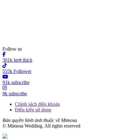
Follow us
301k lượt thích
555k Follower
91k subscribe
8k subscribe
Chính sách điều khoản
Điều kiện sử dụng
Bản quyền hình ảnh thuộc về Mimosa
© Mimosa Wedding. All rights reserved