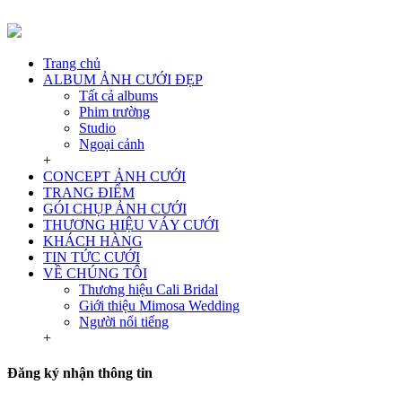
Trang chủ
ALBUM ẢNH CƯỚI ĐẸP
Tất cả albums
Phim trường
Studio
Ngoại cảnh
+
CONCEPT ẢNH CƯỚI
TRANG ĐIỂM
GÓI CHỤP ẢNH CƯỚI
THƯƠNG HIỆU VÁY CƯỚI
KHÁCH HÀNG
TIN TỨC CƯỚI
VỀ CHÚNG TÔI
Thương hiệu Cali Bridal
Giới thiệu Mimosa Wedding
Người nổi tiếng
+
Đăng ký nhận thông tin