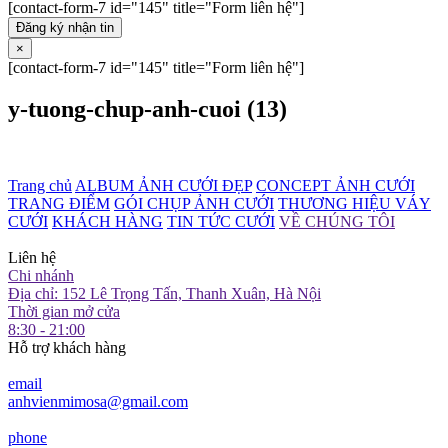
[contact-form-7 id="145" title="Form liên hệ"]
Đăng ký nhận tin
×
[contact-form-7 id="145" title="Form liên hệ"]
y-tuong-chup-anh-cuoi (13)
Trang chủ
ALBUM ẢNH CƯỚI ĐẸP
CONCEPT ẢNH CƯỚI
TRANG ĐIỂM
GÓI CHỤP ẢNH CƯỚI
THƯƠNG HIỆU VÁY
CƯỚI
KHÁCH HÀNG
TIN TỨC CƯỚI
VỀ CHÚNG TÔI
Liên hệ
Chi nhánh
Địa chỉ: 152 Lê Trọng Tấn, Thanh Xuân, Hà Nội
Thời gian mở cửa
8:30 - 21:00
Hỗ trợ khách hàng
email
anhvienmimosa@gmail.com
phone