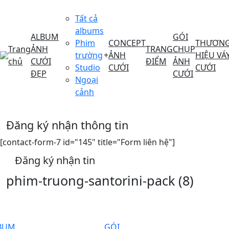
Tất cả
albums
ALBUM
GÓI
Phim
CONCEPT
THƯƠN
Trang
ẢNH
TRANG
CHỤP
trường
+
ẢNH
HIỆU VÁ
chủ
CƯỚI
ĐIỂM
ẢNH
Studio
CƯỚI
CƯỚI
ĐẸP
CƯỚI
Ngoại
cảnh
Đăng ký nhận thông tin
[contact-form-7 id="145" title="Form liên hệ"]
Đăng ký nhận tin
phim-truong-santorini-pack (8)
BUM
GÓI