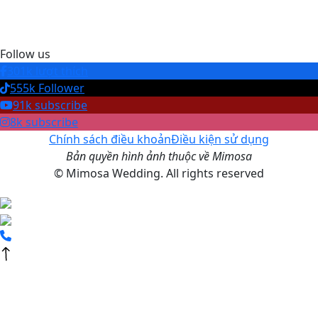
Follow us
301k lượt thích
555k Follower
91k subscribe
8k subscribe
Chính sách điều khoản
Điều kiện sử dụng
Bản quyền hình ảnh thuộc về Mimosa
© Mimosa Wedding. All rights reserved