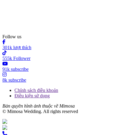
Follow us
301k lượt thích
555k Follower
91k subscribe
8k subscribe
Chính sách điều khoản
Điều kiện sử dụng
Bản quyền hình ảnh thuộc về Mimosa
© Mimosa Wedding. All rights reserved