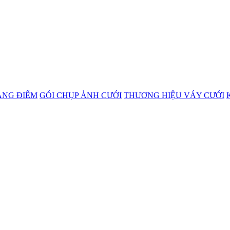
ANG ĐIỂM
GÓI CHỤP ẢNH CƯỚI
THƯƠNG HIỆU VÁY CƯỚI