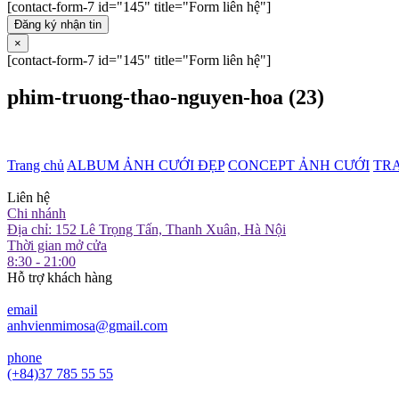
[contact-form-7 id="145" title="Form liên hệ"]
Đăng ký nhận tin
×
[contact-form-7 id="145" title="Form liên hệ"]
phim-truong-thao-nguyen-hoa (23)
Trang chủ
ALBUM ẢNH CƯỚI ĐẸP
CONCEPT ẢNH CƯỚI
TR
Liên hệ
Chi nhánh
Địa chỉ: 152 Lê Trọng Tấn, Thanh Xuân, Hà Nội
Thời gian mở cửa
8:30 - 21:00
Hỗ trợ khách hàng
email
anhvienmimosa@gmail.com
phone
(+84)37 785 55 55