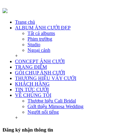
Trang chủ
ALBUM ẢNH CƯỚI ĐẸP
Tất cả albums
Phim trường
Studio
Ngoại cảnh
+
CONCEPT ẢNH CƯỚI
TRANG ĐIỂM
GÓI CHỤP ẢNH CƯỚI
THƯƠNG HIỆU VÁY CƯỚI
KHÁCH HÀNG
TIN TỨC CƯỚI
VỀ CHÚNG TÔI
Thương hiệu Cali Bridal
Giới thiệu Mimosa Wedding
Người nổi tiếng
+
Đăng ký nhận thông tin