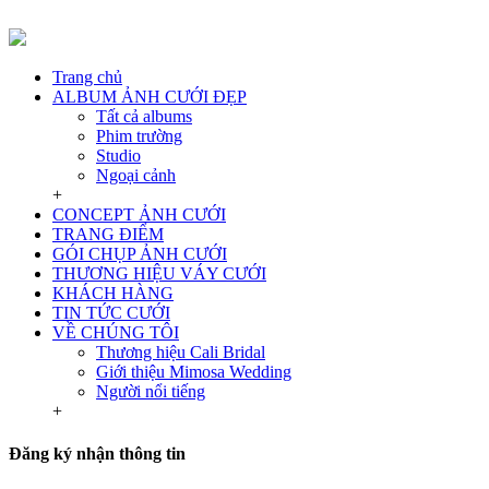
Trang chủ
ALBUM ẢNH CƯỚI ĐẸP
Tất cả albums
Phim trường
Studio
Ngoại cảnh
+
CONCEPT ẢNH CƯỚI
TRANG ĐIỂM
GÓI CHỤP ẢNH CƯỚI
THƯƠNG HIỆU VÁY CƯỚI
KHÁCH HÀNG
TIN TỨC CƯỚI
VỀ CHÚNG TÔI
Thương hiệu Cali Bridal
Giới thiệu Mimosa Wedding
Người nổi tiếng
+
Đăng ký nhận thông tin