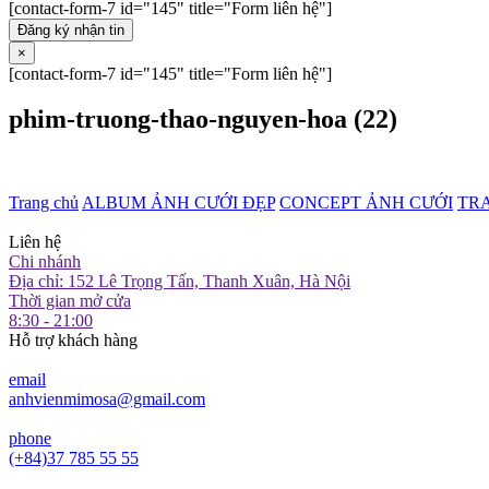
[contact-form-7 id="145" title="Form liên hệ"]
Đăng ký nhận tin
×
[contact-form-7 id="145" title="Form liên hệ"]
phim-truong-thao-nguyen-hoa (22)
Trang chủ
ALBUM ẢNH CƯỚI ĐẸP
CONCEPT ẢNH CƯỚI
TR
Liên hệ
Chi nhánh
Địa chỉ: 152 Lê Trọng Tấn, Thanh Xuân, Hà Nội
Thời gian mở cửa
8:30 - 21:00
Hỗ trợ khách hàng
email
anhvienmimosa@gmail.com
phone
(+84)37 785 55 55