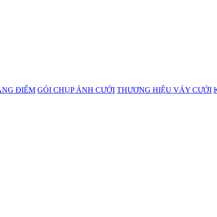
ANG ĐIỂM
GÓI CHỤP ẢNH CƯỚI
THƯƠNG HIỆU VÁY CƯỚI