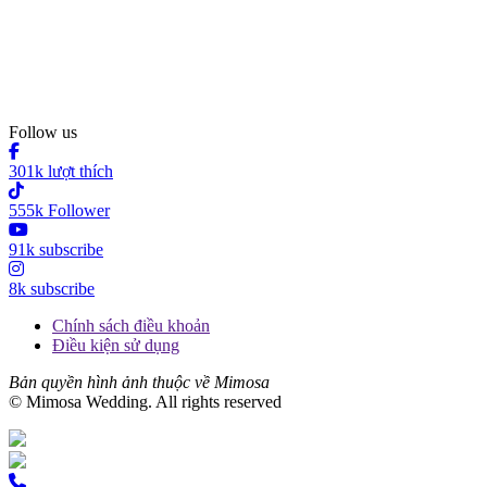
Follow us
301k lượt thích
555k Follower
91k subscribe
8k subscribe
Chính sách điều khoản
Điều kiện sử dụng
Bản quyền hình ảnh thuộc về Mimosa
© Mimosa Wedding. All rights reserved