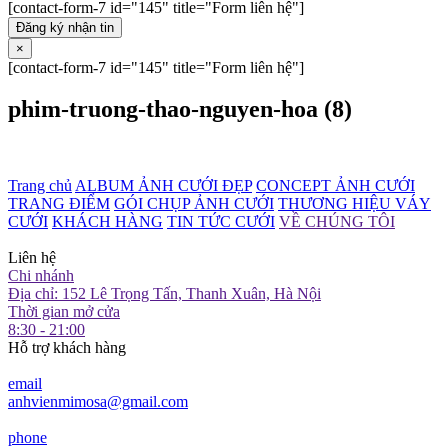
[contact-form-7 id="145" title="Form liên hệ"]
Đăng ký nhận tin
×
[contact-form-7 id="145" title="Form liên hệ"]
phim-truong-thao-nguyen-hoa (8)
Trang chủ
ALBUM ẢNH CƯỚI ĐẸP
CONCEPT ẢNH CƯỚI
TRANG ĐIỂM
GÓI CHỤP ẢNH CƯỚI
THƯƠNG HIỆU VÁY
CƯỚI
KHÁCH HÀNG
TIN TỨC CƯỚI
VỀ CHÚNG TÔI
Liên hệ
Chi nhánh
Địa chỉ: 152 Lê Trọng Tấn, Thanh Xuân, Hà Nội
Thời gian mở cửa
8:30 - 21:00
Hỗ trợ khách hàng
email
anhvienmimosa@gmail.com
phone