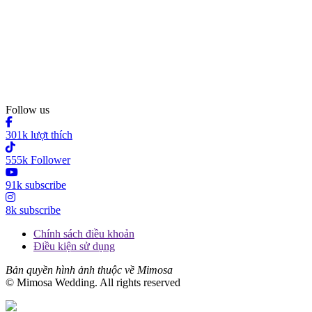
Follow us
301k lượt thích
555k Follower
91k subscribe
8k subscribe
Chính sách điều khoản
Điều kiện sử dụng
Bản quyền hình ảnh thuộc về Mimosa
© Mimosa Wedding. All rights reserved