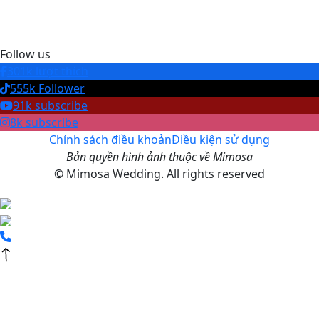
Follow us
301k lượt thích
555k Follower
91k subscribe
8k subscribe
Chính sách điều khoản
Điều kiện sử dụng
Bản quyền hình ảnh thuộc về Mimosa
© Mimosa Wedding. All rights reserved