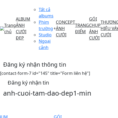
Tất cả
albums
ALBUM
GÓI
Phim
CONCEPT
THƯƠN
Trang
ẢNH
TRANG
CHỤP
trường
+
ẢNH
HIỆU VÁ
chủ
CƯỚI
ĐIỂM
ẢNH
Studio
CƯỚI
CƯỚI
ĐẸP
CƯỚI
Ngoại
cảnh
Đăng ký nhận thông tin
[contact-form-7 id="145" title="Form liên hệ"]
Đăng ký nhận tin
anh-cuoi-tam-dao-dep1-min
BUM
GÓI