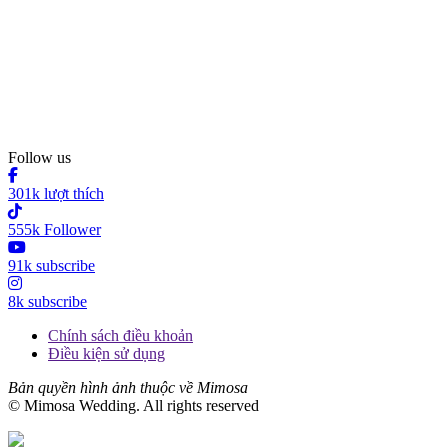
Follow us
301k lượt thích
555k Follower
91k subscribe
8k subscribe
Chính sách điều khoản
Điều kiện sử dụng
Bản quyền hình ảnh thuộc về Mimosa
© Mimosa Wedding. All rights reserved