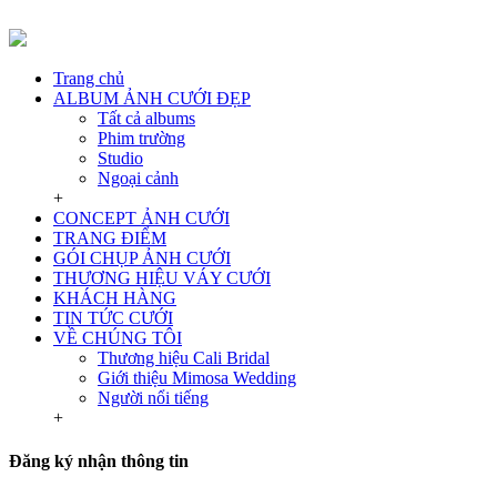
Trang chủ
ALBUM ẢNH CƯỚI ĐẸP
Tất cả albums
Phim trường
Studio
Ngoại cảnh
+
CONCEPT ẢNH CƯỚI
TRANG ĐIỂM
GÓI CHỤP ẢNH CƯỚI
THƯƠNG HIỆU VÁY CƯỚI
KHÁCH HÀNG
TIN TỨC CƯỚI
VỀ CHÚNG TÔI
Thương hiệu Cali Bridal
Giới thiệu Mimosa Wedding
Người nổi tiếng
+
Đăng ký nhận thông tin