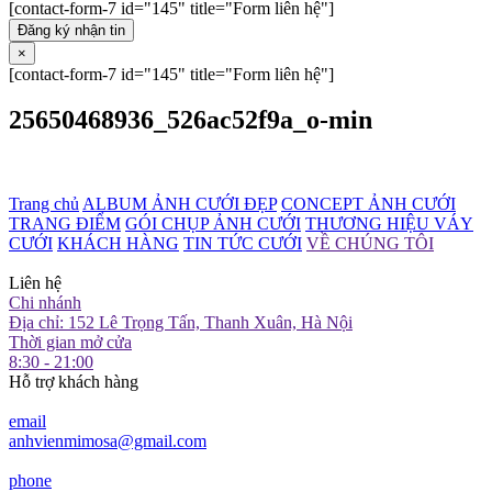
[contact-form-7 id="145" title="Form liên hệ"]
Đăng ký nhận tin
×
[contact-form-7 id="145" title="Form liên hệ"]
25650468936_526ac52f9a_o-min
Trang chủ
ALBUM ẢNH CƯỚI ĐẸP
CONCEPT ẢNH CƯỚI
TRANG ĐIỂM
GÓI CHỤP ẢNH CƯỚI
THƯƠNG HIỆU VÁY
CƯỚI
KHÁCH HÀNG
TIN TỨC CƯỚI
VỀ CHÚNG TÔI
Liên hệ
Chi nhánh
Địa chỉ: 152 Lê Trọng Tấn, Thanh Xuân, Hà Nội
Thời gian mở cửa
8:30 - 21:00
Hỗ trợ khách hàng
email
anhvienmimosa@gmail.com
phone