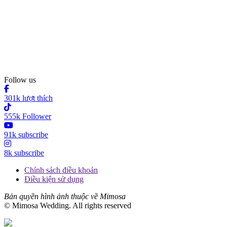
Follow us
301k lượt thích
555k Follower
91k subscribe
8k subscribe
Chính sách điều khoản
Điều kiện sử dụng
Bản quyền hình ảnh thuộc về Mimosa
© Mimosa Wedding. All rights reserved