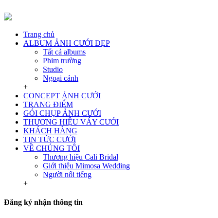
Trang chủ
ALBUM ẢNH CƯỚI ĐẸP
Tất cả albums
Phim trường
Studio
Ngoại cảnh
+
CONCEPT ẢNH CƯỚI
TRANG ĐIỂM
GÓI CHỤP ẢNH CƯỚI
THƯƠNG HIỆU VÁY CƯỚI
KHÁCH HÀNG
TIN TỨC CƯỚI
VỀ CHÚNG TÔI
Thương hiệu Cali Bridal
Giới thiệu Mimosa Wedding
Người nổi tiếng
+
Đăng ký nhận thông tin