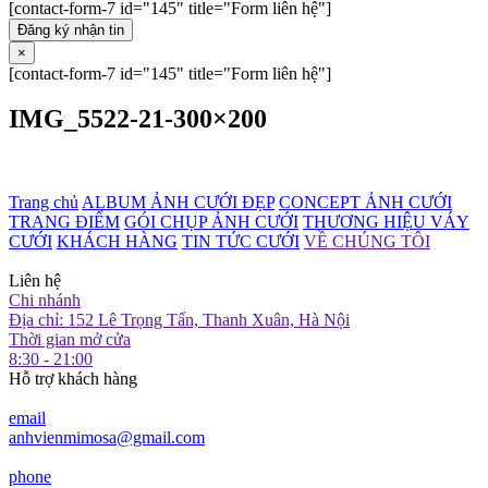
[contact-form-7 id="145" title="Form liên hệ"]
Đăng ký nhận tin
×
[contact-form-7 id="145" title="Form liên hệ"]
IMG_5522-21-300×200
Trang chủ
ALBUM ẢNH CƯỚI ĐẸP
CONCEPT ẢNH CƯỚI
TRANG ĐIỂM
GÓI CHỤP ẢNH CƯỚI
THƯƠNG HIỆU VÁY
CƯỚI
KHÁCH HÀNG
TIN TỨC CƯỚI
VỀ CHÚNG TÔI
Liên hệ
Chi nhánh
Địa chỉ: 152 Lê Trọng Tấn, Thanh Xuân, Hà Nội
Thời gian mở cửa
8:30 - 21:00
Hỗ trợ khách hàng
email
anhvienmimosa@gmail.com
phone