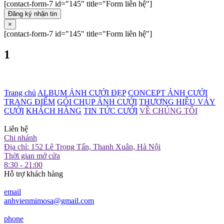
[contact-form-7 id="145" title="Form liên hệ"]
Đăng ký nhận tin
×
[contact-form-7 id="145" title="Form liên hệ"]
1
Trang chủ
ALBUM ẢNH CƯỚI ĐẸP
CONCEPT ẢNH CƯỚI
TRANG ĐIỂM
GÓI CHỤP ẢNH CƯỚI
THƯƠNG HIỆU VÁY
CƯỚI
KHÁCH HÀNG
TIN TỨC CƯỚI
VỀ CHÚNG TÔI
Liên hệ
Chi nhánh
Địa chỉ: 152 Lê Trọng Tấn, Thanh Xuân, Hà Nội
Thời gian mở cửa
8:30 - 21:00
Hỗ trợ khách hàng
email
anhvienmimosa@gmail.com
phone