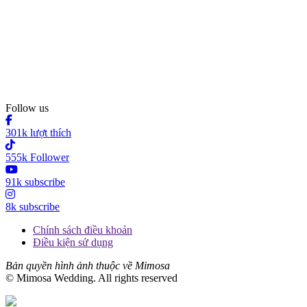
Follow us
301k lượt thích
555k Follower
91k subscribe
8k subscribe
Chính sách điều khoản
Điều kiện sử dụng
Bản quyền hình ảnh thuộc về Mimosa
© Mimosa Wedding. All rights reserved