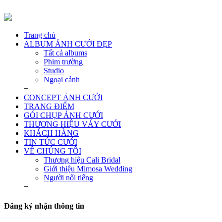
Trang chủ
ALBUM ẢNH CƯỚI ĐẸP
Tất cả albums
Phim trường
Studio
Ngoại cảnh
+
CONCEPT ẢNH CƯỚI
TRANG ĐIỂM
GÓI CHỤP ẢNH CƯỚI
THƯƠNG HIỆU VÁY CƯỚI
KHÁCH HÀNG
TIN TỨC CƯỚI
VỀ CHÚNG TÔI
Thương hiệu Cali Bridal
Giới thiệu Mimosa Wedding
Người nổi tiếng
+
Đăng ký nhận thông tin