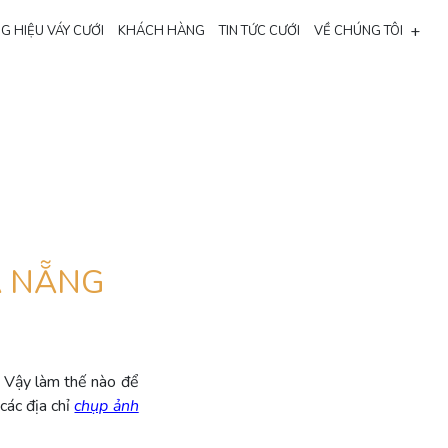
+
G HIỆU VÁY CƯỚI
KHÁCH HÀNG
TIN TỨC CƯỚI
VỀ CHÚNG TÔI
À NẴNG
. Vậy làm thế nào để
các địa chỉ
chụp ảnh