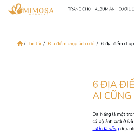
TRANG CHỦ
ALBUM ẢNH CƯỚI Đ
/
Tin tức
/
Địa điểm chụp ảnh cưới
/
6 địa điểm chụp
6 ĐỊA Đ
AI CŨNG
Đà Nẵng là một tron
có bộ ảnh cưới ở Đà
cưới đà nẵng
đẹp
nh