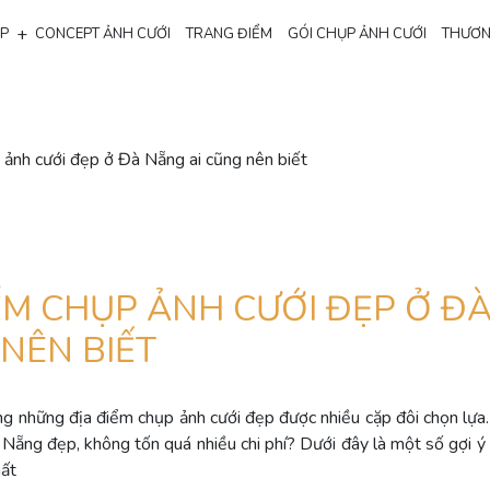
+
ẸP
CONCEPT ẢNH CƯỚI
TRANG ĐIỂM
GÓI CHỤP ẢNH CƯỚI
THƯƠN
 ảnh cưới đẹp ở Đà Nẵng ai cũng nên biết
IỂM CHỤP ẢNH CƯỚI ĐẸP Ở Đ
 NÊN BIẾT
g những địa điểm chụp ảnh cưới đẹp được nhiều cặp đôi chọn lựa
 Nẵng đẹp, không tốn quá nhiều chi phí? Dưới đây là một số gợi ý 
ất