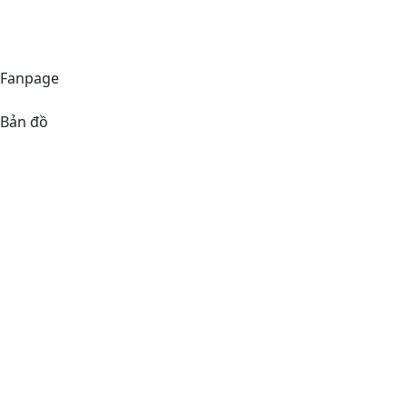
Hotline
(+84)38 576 66 66
Fanpage
Bản đồ