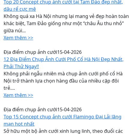
Top 20 Concept chụp ảnh cưới tại Tam Đảo đẹp nhất,
dâu rể cực mê
Không quá xa Hà Nội nhưng lại mang vẻ đẹp hoàn toàn
khác biệt, Tam Đảo giống như một “châu Âu thu nhỏ”
giữa núi...
Xem thêm >>
Địa điểm chụp ảnh cưới
15-04-2026
12 Địa Điểm Chụp Ảnh Cưới Phố Cổ Hà Nội Đẹp Nhất,
Phải Thử Ngay!!
Không phải ngẫu nhiên mà chụp ảnh cưới phố cổ Hà
Nội trở thành lựa chọn hàng đầu của nhiều cặp đôi
trẻ....
Xem thêm >>
Địa điểm chụp ảnh cưới
15-04-2026
Top 15 Concept chụp ảnh cưới Flamingo Đại Lải lãng
mạn hot nhất
Sở hữu một bộ ảnh cưới xinh lung linh, theo đuổi các