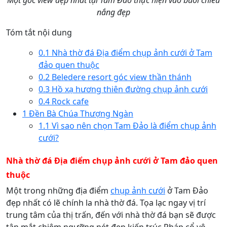
Một góc view đẹp nhất tại Tam Đảo thực hiện vào buổi chiều
nắng đẹp
Tóm tắt nội dung
0.1
Nhà thờ đá Địa điểm chụp ảnh cưới ở Tam
đảo quen thuộc
0.2
Beledere resort góc view thần thánh
0.3
Hồ xạ hương thiên đường chụp ảnh cưới
0.4
Rock cafe
1
Đền Bà Chúa Thượng Ngàn
1.1
Vì sao nên chọn Tam Đảo là điểm chụp ảnh
cưới?
Nhà thờ đá Địa điểm chụp ảnh cưới ở Tam đảo quen
thuộc
Một trong những địa điểm
chụp ảnh cưới
ở Tam Đảo
đẹp nhất có lẽ chính la nhà thờ đá. Tọa lạc ngay vị trí
trung tâm của thị trấn, đến với nhà thờ đá bạn sẽ được