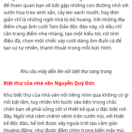
để tham quan bạn sẽ bắt gặp những con đường nhỏ với
vườn hoa treo xinh xắn, cây leo xanh mướt, hay đơn
giản chỉ là những ngôi nhà bị bỏ hoang. Với những địa
điểm chụp ảnh cưới Tam Đảo độc đáo này, cô dâu chỉ
cần trang điểm nhẹ nhàng, tạo một kiểu tóc nữ tính
điệu đà, chọn một chiếc váy cưới dáng ôm đuôi cá để
tạo sự tự nhiên, thanh thoát trong mỗi bức hình.
Khu cầu mây dẫn lên nối biệt thự sang trong
Biệt thự của nhà văn Nguyễn Quý Đức
Khu biệt thự của nhà văn nổi tiếng nhìn qua không có gì
nổi bật lắm, tuy nhiên khi bước vào bên trong chắc
chắn bạn sẽ phải sửng sốt vì thiết kế quá ư đặc biệt nơi
đây. Ngôi nhà năm chênh vênh trên sườn núi, với thiết
kế độc đáo, bể bơi được xây ngoài trời tạo cảm giác
thoáng đãng, như được đắm chìm trong biển mây mù,