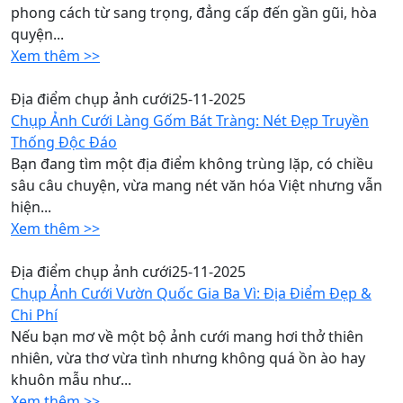
phong cách từ sang trọng, đẳng cấp đến gần gũi, hòa
quyện...
Xem thêm >>
Địa điểm chụp ảnh cưới
25-11-2025
Chụp Ảnh Cưới Làng Gốm Bát Tràng: Nét Đẹp Truyền
Thống Độc Đáo
Bạn đang tìm một địa điểm không trùng lặp, có chiều
sâu câu chuyện, vừa mang nét văn hóa Việt nhưng vẫn
hiện...
Xem thêm >>
Địa điểm chụp ảnh cưới
25-11-2025
Chụp Ảnh Cưới Vườn Quốc Gia Ba Vì: Địa Điểm Đẹp &
Chi Phí
Nếu bạn mơ về một bộ ảnh cưới mang hơi thở thiên
nhiên, vừa thơ vừa tình nhưng không quá ồn ào hay
khuôn mẫu như...
Xem thêm >>