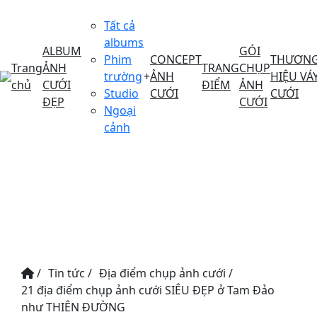
Tất cả
albums
ALBUM
GÓI
Phim
CONCEPT
THƯƠN
Trang
ẢNH
TRANG
CHỤP
trường
+
ẢNH
HIỆU VÁ
chủ
CƯỚI
ĐIỂM
ẢNH
Studio
CƯỚI
CƯỚI
ĐẸP
CƯỚI
Ngoại
cảnh
/
Tin tức
/
Địa điểm chụp ảnh cưới
/
21 địa điểm chụp ảnh cưới SIÊU ĐẸP ở Tam Đảo
như THIÊN ĐƯỜNG