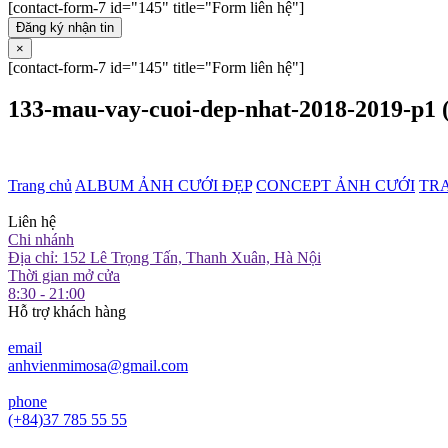
[contact-form-7 id="145" title="Form liên hệ"]
Đăng ký nhận tin
×
[contact-form-7 id="145" title="Form liên hệ"]
133-mau-vay-cuoi-dep-nhat-2018-2019-p1 
Trang chủ
ALBUM ẢNH CƯỚI ĐẸP
CONCEPT ẢNH CƯỚI
TR
Liên hệ
Chi nhánh
Địa chỉ: 152 Lê Trọng Tấn, Thanh Xuân, Hà Nội
Thời gian mở cửa
8:30 - 21:00
Hỗ trợ khách hàng
email
anhvienmimosa@gmail.com
phone
(+84)37 785 55 55