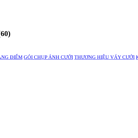
(60)
ANG ĐIỂM
GÓI CHỤP ẢNH CƯỚI
THƯƠNG HIỆU VÁY CƯỚI