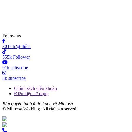
Follow us
301k lượt thích
555k Follower
91k subscribe
8k subscribe
Chính sách điều khoản
Điều kiện sử dụng
Bản quyền hình ảnh thuộc về Mimosa
© Mimosa Wedding. All rights reserved