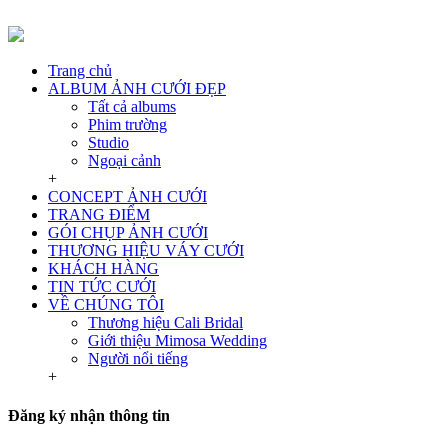
Trang chủ
ALBUM ẢNH CƯỚI ĐẸP
Tất cả albums
Phim trường
Studio
Ngoại cảnh
+
CONCEPT ẢNH CƯỚI
TRANG ĐIỂM
GÓI CHỤP ẢNH CƯỚI
THƯƠNG HIỆU VÁY CƯỚI
KHÁCH HÀNG
TIN TỨC CƯỚI
VỀ CHÚNG TÔI
Thương hiệu Cali Bridal
Giới thiệu Mimosa Wedding
Người nổi tiếng
+
Đăng ký nhận thông tin