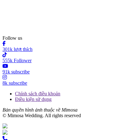
Follow us
301k lượt thích
555k Follower
91k subscribe
8k subscribe
Chính sách điều khoản
Điều kiện sử dụng
Bản quyền hình ảnh thuộc về Mimosa
© Mimosa Wedding. All rights reserved