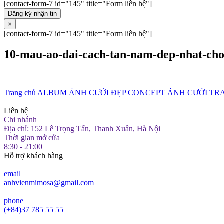
[contact-form-7 id="145" title="Form liên hệ"]
Đăng ký nhận tin
×
[contact-form-7 id="145" title="Form liên hệ"]
10-mau-ao-dai-cach-tan-nam-dep-nhat-cho
Trang chủ
ALBUM ẢNH CƯỚI ĐẸP
CONCEPT ẢNH CƯỚI
TR
Liên hệ
Chi nhánh
Địa chỉ: 152 Lê Trọng Tấn, Thanh Xuân, Hà Nội
Thời gian mở cửa
8:30 - 21:00
Hỗ trợ khách hàng
email
anhvienmimosa@gmail.com
phone
(+84)37 785 55 55