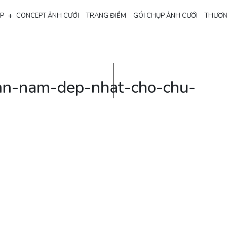
+
ẸP
CONCEPT ẢNH CƯỚI
TRANG ĐIỂM
GÓI CHỤP ẢNH CƯỚI
THƯƠN
an-nam-dep-nhat-cho-chu-