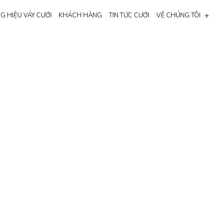
+
G HIỆU VÁY CƯỚI
KHÁCH HÀNG
TIN TỨC CƯỚI
VỀ CHÚNG TÔI