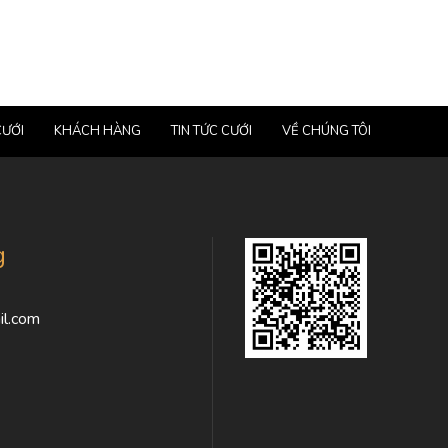
CƯỚI
KHÁCH HÀNG
TIN TỨC CƯỚI
VỀ CHÚNG TÔI
g
l.com