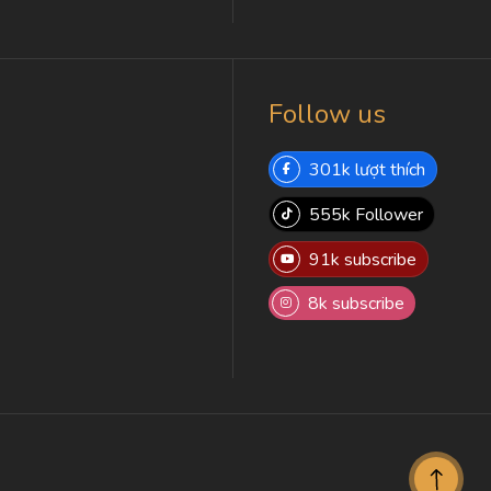
Follow us
301k lượt thích
555k Follower
91k subscribe
8k subscribe