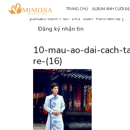
Đăng ký nhận thông tin
TRANG CHỦ
ALBUM ẢNH CƯỚI Đ
[contact-form-7 id="145" title="Form liên hệ"]
Đăng ký nhận tin
10-mau-ao-dai-cach-t
re-(16)