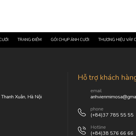
CƯỚI
TRANG ĐIỂM
GÓI CHỤP ẢNH CƯỚI
THƯƠNG HIỆU VÁY 
Hỗ trợ khách hàn
email
, Thanh Xuân, Hà Nội
anhvienmimosa@gmai
phone
(+84)37 785 55 55
Hotline
(+84)38 576 66 66